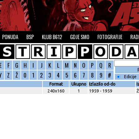
PONUDA
BSP
KLUB B612
GDJE SMO
FOTOGRAFIJE
RAD
E
F
G
H
I
J
K
L
M
N
O
P
Q
R
Y
Z
Ž
0
1
2
3
4
5
6
7
8
9
#
Edicije
Format
Ukupno
Izlazilo od-do
I
240x160
1
1959 - 1959
Ž