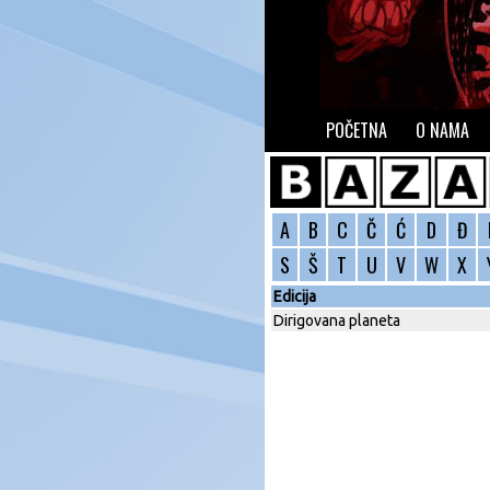
POČETNA
O NAMA
A
B
C
Č
Ć
D
Đ
S
Š
T
U
V
W
X
Edicija
Dirigovana planeta