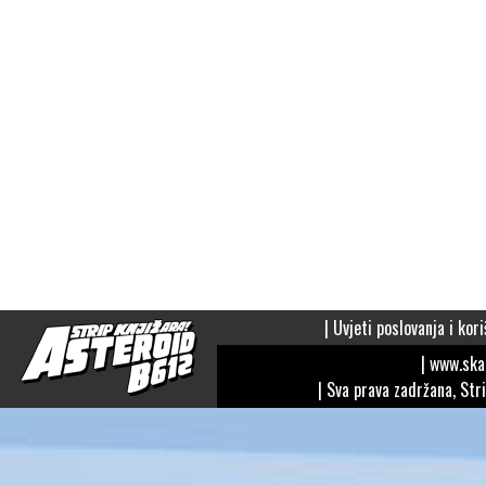
|
Uvjeti poslovanja i kori
| www.sk
| Sva prava zadržana, Str