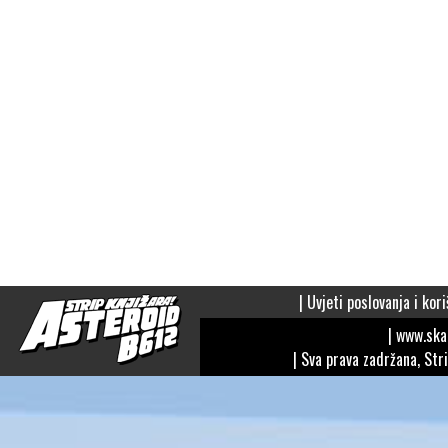
|
Uvjeti poslovanja i kori
| www.sk
| Sva prava zadržana, Str