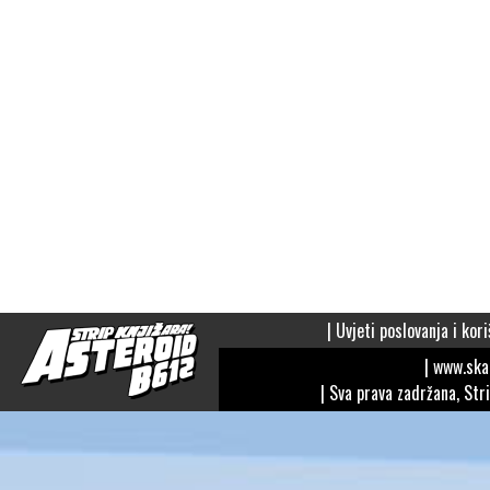
|
Uvjeti poslovanja i kori
| www.sk
| Sva prava zadržana, Str