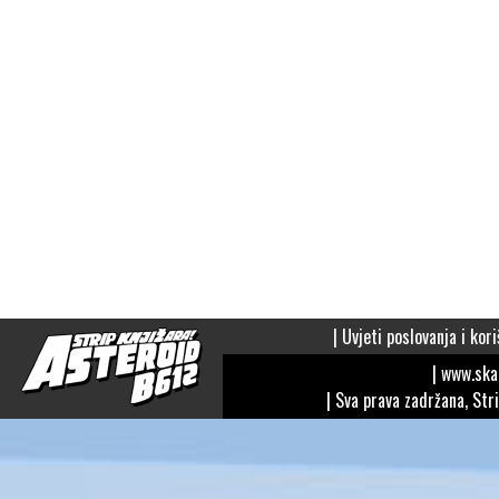
|
Uvjeti poslovanja i kori
| www.sk
| Sva prava zadržana, Str