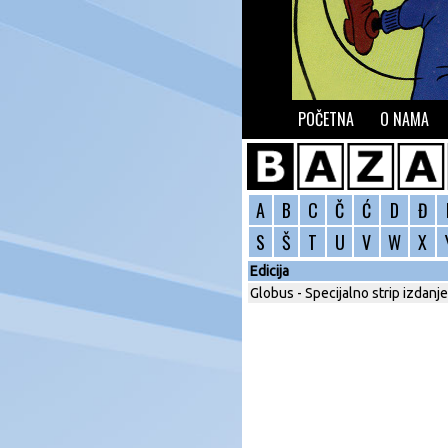
POČETNA
O NAMA
A
B
C
Č
Ć
D
Đ
S
Š
T
U
V
W
X
Edicija
Globus - Specijalno strip izdanje