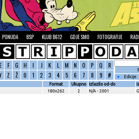
PONUDA
BSP
KLUB B612
GDJE SMO
FOTOGRAFIJE
RAD
E
F
G
H
I
J
K
L
M
N
O
P
Q
R
Y
Z
Ž
0
1
2
3
4
5
6
7
8
9
#
Edicije
Format
Ukupno
Izlazilo od-do
I
180x262
2
N/A - 2001
G