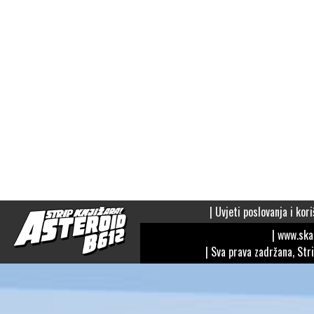
|
Uvjeti poslovanja i kori
| www.sk
| Sva prava zadržana, Str