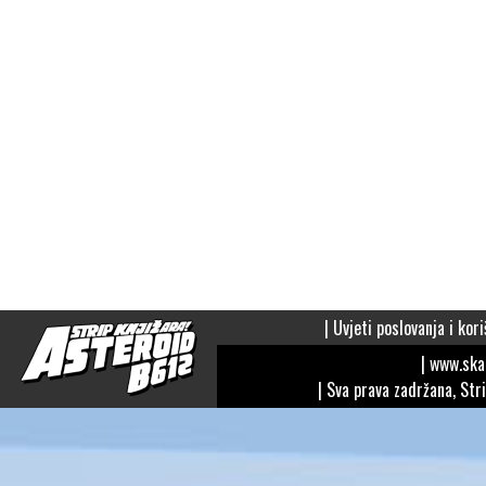
|
Uvjeti poslovanja i kori
| www.sk
| Sva prava zadržana, Str