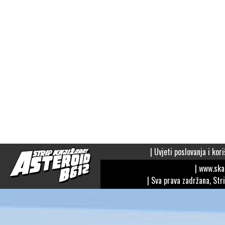
|
Uvjeti poslovanja i kori
| www.sk
| Sva prava zadržana, Str