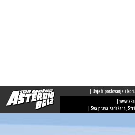
|
Uvjeti poslovanja i kori
| www.sk
| Sva prava zadržana, Str