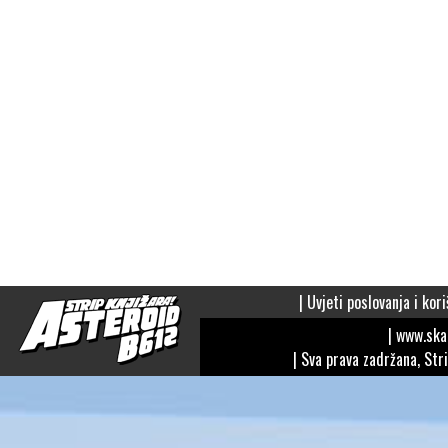
|
Uvjeti poslovanja i kori
| www.sk
| Sva prava zadržana, Str