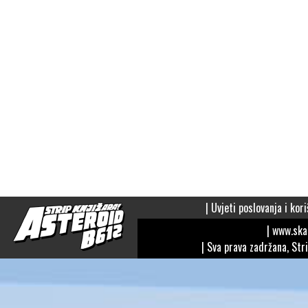
|
Uvjeti poslovanja i kori
| www.sk
| Sva prava zadržana, Str