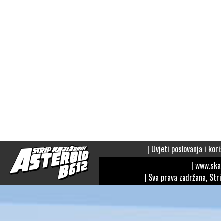
|
Uvjeti poslovanja i kori
| www.sk
| Sva prava zadržana, Str