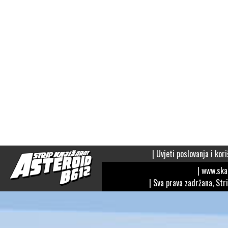
|
Uvjeti poslovanja i kori
| www.sk
| Sva prava zadržana, Str