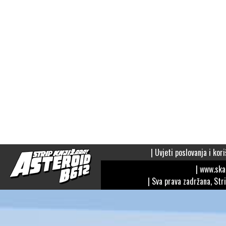
|
Uvjeti poslovanja i kori
| www.sk
| Sva prava zadržana, Str