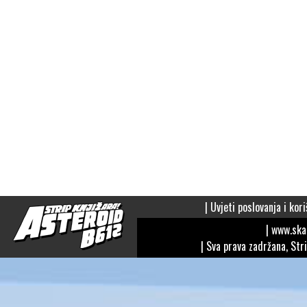
|
Uvjeti poslovanja i kori
| www.sk
| Sva prava zadržana, Str