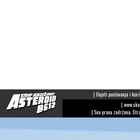
|
Uvjeti poslovanja i kori
| www.sk
| Sva prava zadržana, Str