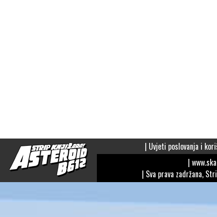
|
Uvjeti poslovanja i kori
| www.sk
| Sva prava zadržana, Str