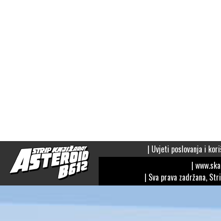
|
Uvjeti poslovanja i kori
| www.sk
| Sva prava zadržana, Str