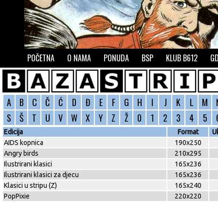
POČETNA
O NAMA
PONUDA
BSP
KLUB B612
GD
A
B
C
Č
Ć
D
Đ
E
F
G
H
I
J
K
L
M
S
Š
T
U
V
W
X
Y
Z
Ž
0
1
2
3
4
5
Edicija
Format
U
AIDS kopnica
190x250
Angry birds
210x295
Ilustrirani klasici
165x236
Ilustrirani klasici za djecu
165x236
Klasici u stripu (Z)
165x240
PopPixie
220x220