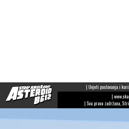
|
Uvjeti poslovanja i kori
| www.sk
| Sva prava zadržana, Str