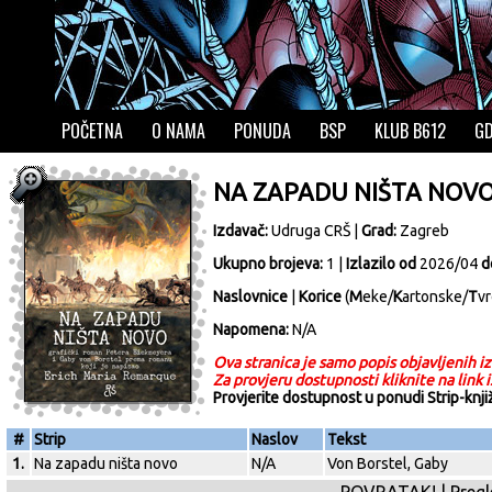
POČETNA
O NAMA
PONUDA
BSP
KLUB B612
GD
NA ZAPADU NIŠTA NOV
Izdavač:
Udruga CRŠ
|
Grad:
Zagreb
Ukupno brojeva:
1 |
Izlazilo od
2026/04
d
Naslovnice
|
Korice
(
M
eke/
K
artonske/
T
vr
Napomena:
N/A
Ova stranica je samo popis objavljenih iz
Za provjeru dostupnosti kliknite na link 
Provjerite dostupnost u ponudi Strip-knj
#
Strip
Naslov
Tekst
1.
Na zapadu ništa novo
N/A
Von Borstel, Gaby