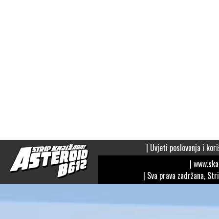
|
Uvjeti poslovanja i kori
| www.sk
| Sva prava zadržana, Str