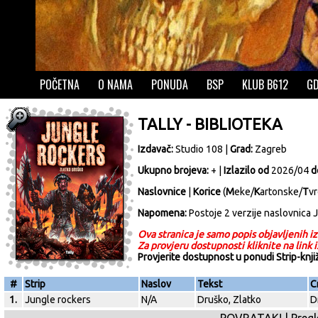
POČETNA
O NAMA
PONUDA
BSP
KLUB B612
GD
TALLY - BIBLIOTEKA
Izdavač:
Studio 108
|
Grad:
Zagreb
Ukupno brojeva:
+ |
Izlazilo od
2026/04
d
Naslovnice
|
Korice
(
M
eke/
K
artonske/
T
vr
Napomena:
Postoje 2 verzije naslovnica J
Ova stranica je samo popis objavljenih iz
Za provjeru dostupnosti kliknite na link 
Provjerite dostupnost u ponudi Strip-knj
#
Strip
Naslov
Tekst
C
1.
Jungle rockers
N/A
Druško, Zlatko
D