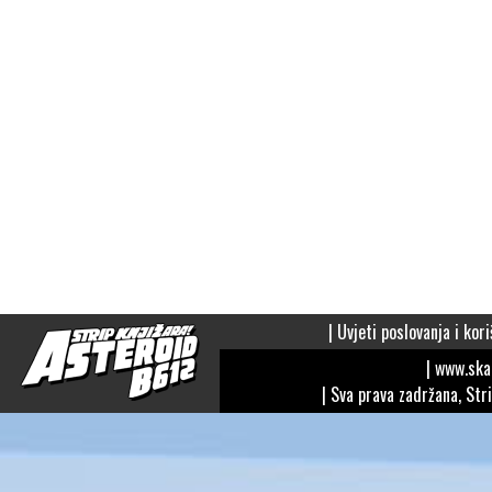
|
Uvjeti poslovanja i kori
| www.sk
| Sva prava zadržana, Str