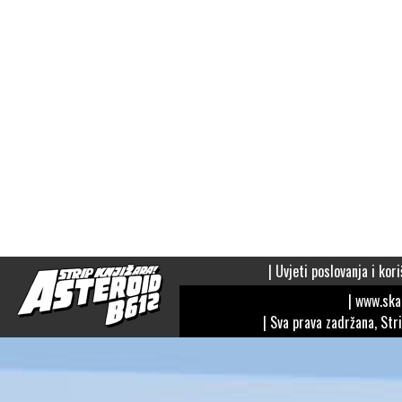
|
Uvjeti poslovanja i kori
| www.sk
| Sva prava zadržana, Str