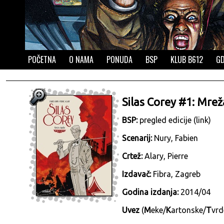
POČETNA
O NAMA
PONUDA
BSP
KLUB B612
GD
Silas Corey #1: Mrež
BSP:
pregled edicije (link)
Scenarij:
Nury, Fabien
Crtež:
Alary, Pierre
Izdavač:
Fibra, Zagreb
Godina izdanja:
2014/04
Uvez
(
M
eke/
K
artonske/
T
vrd