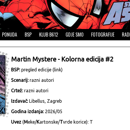
PONUDA
BSP
KLUB B612
GDJE SMO
FOTOGRAFIJE
RAD
Martin Mystere - Kolorna edicija #2
BSP:
pregled edicije (link)
Scenarij:
razni autori
Crtež:
razni autori
Izdavač:
Libellus, Zagreb
Godina izdanja:
2026/05
Uvez
(
M
eke/
K
artonske/
T
vrde korice): T