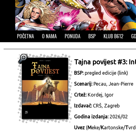
POČETNA
O NAMA
PONUDA
BSP
KLUB B612
GD
Tajna povijest #3: I
BSP:
pregled edicije (link)
Scenarij:
Pecau, Jean-Pierre
Crtež:
Kordej, Igor
Izdavač:
CRŠ, Zagreb
Godina izdanja:
2026/02
Uvez
(
M
eke/
K
artonske/
T
vrd