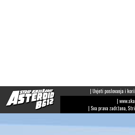
|
Uvjeti poslovanja i kori
| www.sk
| Sva prava zadržana, Str