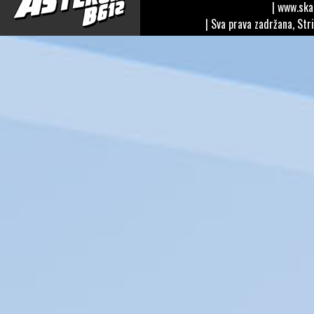
| www.sk
| Sva prava zadržana, Str