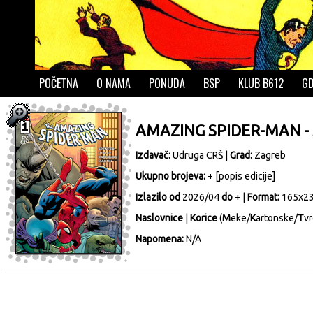
POČETNA
O NAMA
PONUDA
BSP
KLUB B612
GD
AMAZING SPIDER-MAN - S
Izdavač:
Udruga CRŠ
|
Grad:
Zagreb
Ukupno brojeva:
+ [
popis edicije
]
Izlazilo od
2026/04
do
+ |
Format:
165x2
Naslovnice
|
Korice
(
M
eke/
K
artonske/
T
vr
Napomena:
N/A