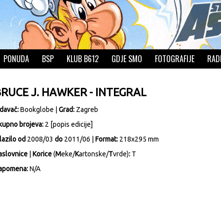
PONUDA
BSP
KLUB B612
GDJE SMO
FOTOGRAFIJE
RAD
RUCE J. HAWKER - INTEGRAL
zdavač:
Bookglobe
|
Grad:
Zagreb
kupno brojeva:
2 [
popis edicije
]
lazilo od
2008/03
do
2011/06 |
Format:
218x295 mm
aslovnice
|
Korice
(
M
eke/
K
artonske/
T
vrde)
:
T
apomena:
N/A