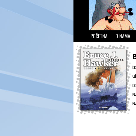
POČETNA
O NAMA
B
I
U
Iz
N
N