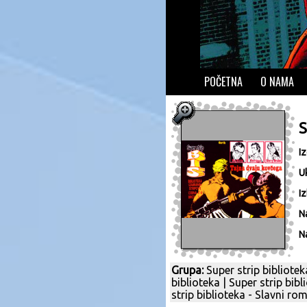
POČETNA
O NAMA
S
I
U
Iz
N
N
Grupa:
Super strip bibliotek
biblioteka
|
Super strip bibl
strip biblioteka - Slavni ro