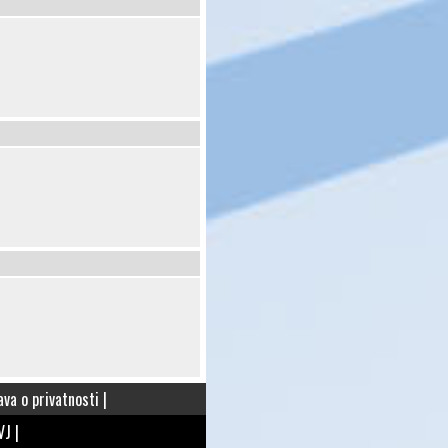
java o privatnosti
|
VJ
|