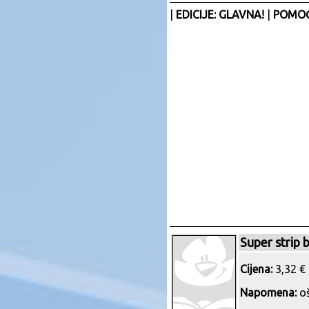
|
EDICIJE: GLAVNA!
|
POMOĆ
Super strip b
Cijena:
3,32 € 
Napomena:
oš