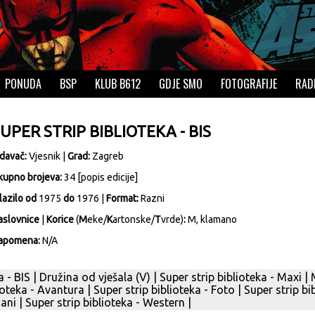
PONUDA
BSP
KLUB B612
GDJE SMO
FOTOGRAFIJE
RAD
UPER STRIP BIBLIOTEKA - BIS
zdavač:
Vjesnik
|
Grad:
Zagreb
kupno brojeva:
34 [
popis edicije
]
lazilo od
1975
do
1976 |
Format:
Razni
aslovnice
|
Korice
(
M
eke/
K
artonske/
T
vrde)
:
M, klamano
apomena:
N/A
a - BIS
|
Družina od vješala (V)
|
Super strip biblioteka - Maxi
|
ioteka - Avantura
|
Super strip biblioteka - Foto
|
Super strip bi
mani
|
Super strip biblioteka - Western
|