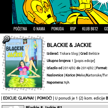
POČETNA
O NAMA
PONUDA
BSP
KLUB B612
GD
BLACKIE & JACKIE
Izdavač:
Tiskara Slog
|
Grad:
Belišće
Ukupno brojeva:
1 [
popis edicije
]
Izlazilo od
2014/02
do
2014/02 |
Format:
Naslovnice
|
Korice
(
M
eke/
K
artonske/
T
vr
Napomena:
N/A
|
EDICIJE: GLAVNA!
|
POMOĆ!
| U ponudi je 1 (2) kom. edicije
B
Blackie & Jackie #1