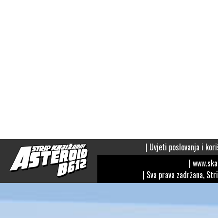
|
Uvjeti poslovanja i kori
| www.sk
| Sva prava zadržana, Str