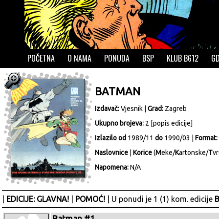
POČETNA
O NAMA
PONUDA
BSP
KLUB B612
GD
BATMAN
Izdavač:
Vjesnik
|
Grad:
Zagreb
Ukupno brojeva:
2 [
popis edicije
]
Izlazilo od
1989/11
do
1990/03 |
Format:
Naslovnice
|
Korice
(
M
eke/
K
artonske/
T
vr
Napomena:
N/A
|
EDICIJE: GLAVNA!
|
POMOĆ!
| U ponudi je 1 (1) kom. edicije
B
Batman #1