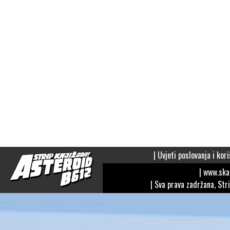
|
Uvjeti poslovanja i kori
| www.sk
| Sva prava zadržana, Str