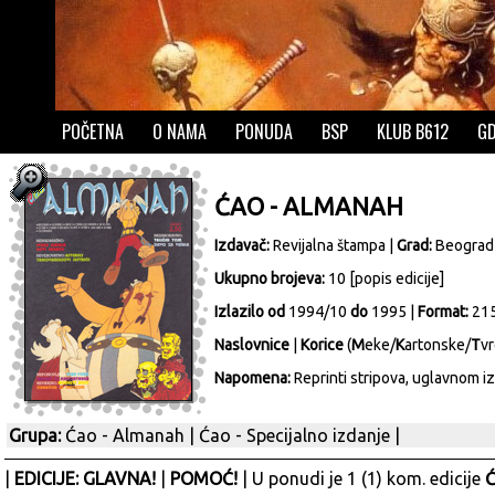
POČETNA
O NAMA
PONUDA
BSP
KLUB B612
GD
ĆAO - ALMANAH
Izdavač:
Revijalna štampa
|
Grad:
Beograd
Ukupno brojeva:
10 [
popis edicije
]
Izlazilo od
1994/10
do
1995 |
Format:
21
Naslovnice
|
Korice
(
M
eke/
K
artonske/
T
vr
Napomena:
Reprinti stripova, uglavnom iz 
Grupa:
Ćao - Almanah
|
Ćao - Specijalno izdanje
|
|
EDICIJE: GLAVNA!
|
POMOĆ!
| U ponudi je 1 (1) kom. edicije
Ć