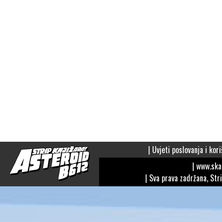
|
Uvjeti poslovanja i kori
| www.sk
| Sva prava zadržana, Str