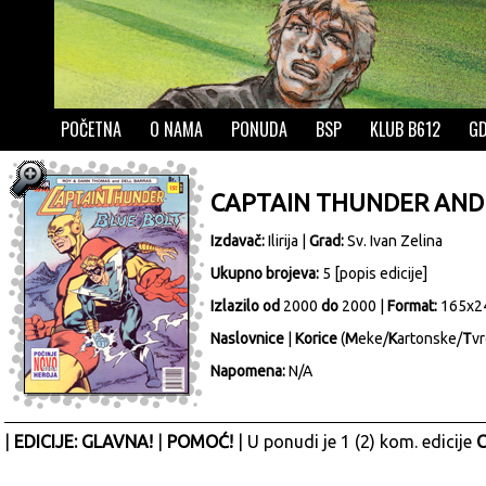
POČETNA
O NAMA
PONUDA
BSP
KLUB B612
GD
CAPTAIN THUNDER AND
Izdavač:
Ilirija
|
Grad:
Sv. Ivan Zelina
Ukupno brojeva:
5 [
popis edicije
]
Izlazilo od
2000
do
2000 |
Format:
165x2
Naslovnice
|
Korice
(
M
eke/
K
artonske/
T
vr
Napomena:
N/A
|
EDICIJE: GLAVNA!
|
POMOĆ!
| U ponudi je 1 (2) kom. edicije
C