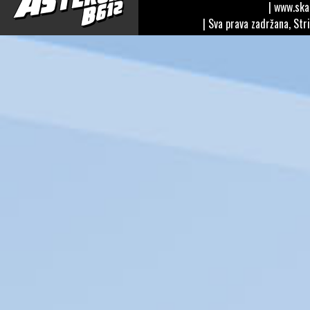
| www.sk
| Sva prava zadržana, Str