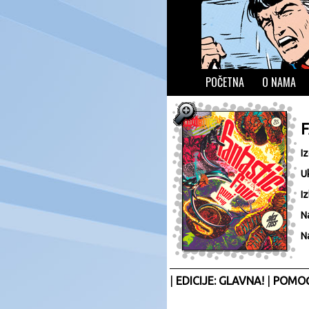
POČETNA
O NAMA
I
U
Iz
N
N
|
EDICIJE: GLAVNA!
|
POMOĆ