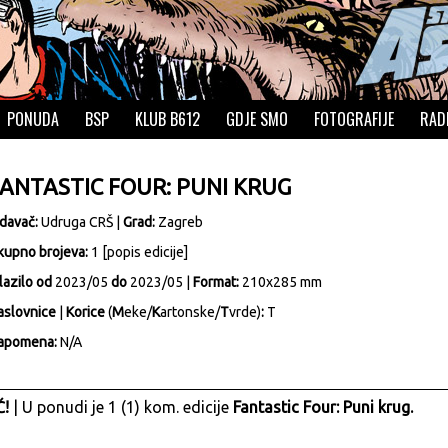
PONUDA
BSP
KLUB B612
GDJE SMO
FOTOGRAFIJE
RAD
FANTASTIC FOUR: PUNI KRUG
zdavač:
Udruga CRŠ
|
Grad:
Zagreb
kupno brojeva:
1 [
popis edicije
]
lazilo od
2023/05
do
2023/05 |
Format:
210x285 mm
aslovnice
|
Korice
(
M
eke/
K
artonske/
T
vrde)
:
T
apomena:
N/A
!
| U ponudi je 1 (1) kom. edicije
Fantastic Four: Puni krug.