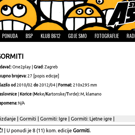
PONUDA
BSP
KLUB B612
GDJE SMO
FOTOGRAFIJE
RAD
GORMITI
zdavač:
One2play
|
Grad:
Zagreb
kupno brojeva:
27 [
popis edicije
]
lazilo od
2010/02
do
2012/04 |
Format:
210x295 mm
aslovnice
|
Korice
(
M
eke/
K
artonske/
T
vrde)
:
M, klamano
apomena:
N/A
 izdanje
|
Gormiti
|
Gormiti: Igre
|
Gormiti: Ljetne igre
|
!
| U ponudi je 8 (11) kom. edicije
Gormiti.