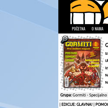
POČETNA
O NAMA
I
U
Iz
N
N
Grupa:
Gormiti - Specijalno
|
EDICIJE: GLAVNA!
|
POMOĆ