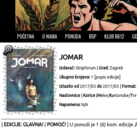
POČETNA
O NAMA
PONUDA
BSP
KLUB B612
GD
JOMAR
Izdavač:
Stripforum
|
Grad:
Zagreb
Ukupno brojeva:
1 [
popis edicije
]
Izlazilo od
2017/05
do
2017/05 |
Format:
Naslovnice
|
Korice
(
M
eke/
K
artonske/
T
vr
Napomena:
N/A
|
EDICIJE: GLAVNA!
|
POMOĆ!
| U ponudi je 1 (6) kom. edicije
J