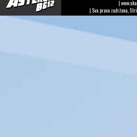
| www.sk
| Sva prava zadržana, Str