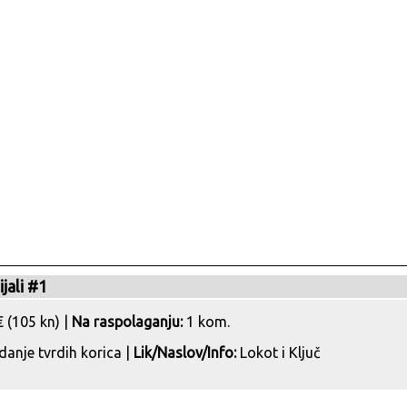
jali #1
 (105 kn) |
Na raspolaganju:
1 kom.
danje tvrdih korica |
Lik/Naslov/Info:
Lokot i Ključ