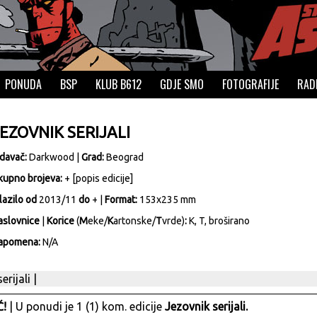
PONUDA
BSP
KLUB B612
GDJE SMO
FOTOGRAFIJE
RAD
EZOVNIK SERIJALI
zdavač:
Darkwood
|
Grad:
Beograd
kupno brojeva:
+ [
popis edicije
]
lazilo od
2013/11
do
+ |
Format:
153x235 mm
aslovnice
|
Korice
(
M
eke/
K
artonske/
T
vrde)
:
K, T, broširano
apomena:
N/A
erijali
|
!
| U ponudi je 1 (1) kom. edicije
Jezovnik serijali.