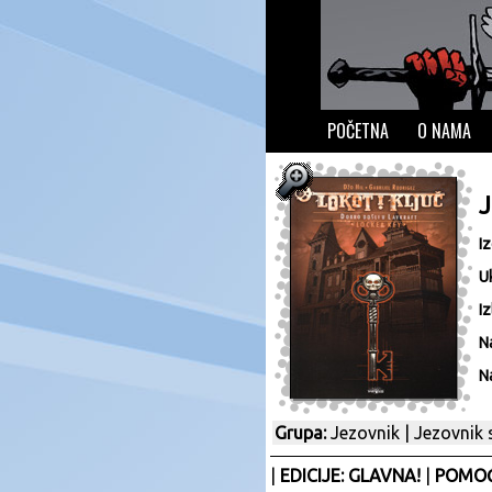
POČETNA
O NAMA
J
I
U
Iz
N
N
Grupa:
Jezovnik
|
Jezovnik s
|
EDICIJE: GLAVNA!
|
POMOĆ