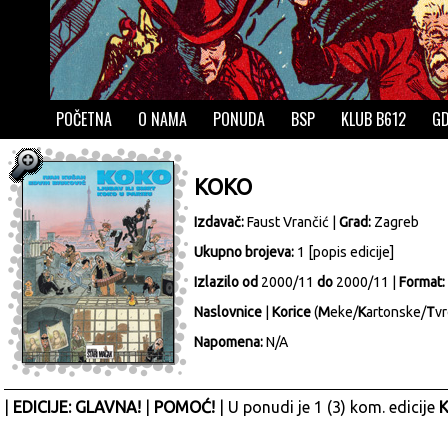
POČETNA
O NAMA
PONUDA
BSP
KLUB B612
GD
KOKO
Izdavač:
Faust Vrančić
|
Grad:
Zagreb
Ukupno brojeva:
1 [
popis edicije
]
Izlazilo od
2000/11
do
2000/11 |
Format:
Naslovnice
|
Korice
(
M
eke/
K
artonske/
T
vr
Napomena:
N/A
|
EDICIJE: GLAVNA!
|
POMOĆ!
| U ponudi je 1 (3) kom. edicije
K