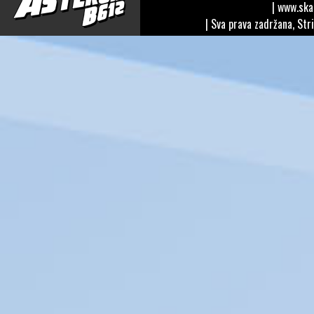
| www.sk
| Sva prava zadržana, Str