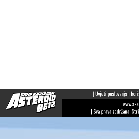
|
Uvjeti poslovanja i kori
| www.sk
| Sva prava zadržana, Str