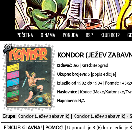
POČETNA
O NAMA
PONUDA
BSP
KLUB B612
GD
KONDOR (JEŽEV ZABAVNI
Izdavač:
Jež
|
Grad:
Beograd
Ukupno brojeva:
5 [
popis edicije
]
Izlazilo od
1982
do
1984 |
Format:
145x2
Naslovnice
|
Korice
(
M
eke/
K
artonske/
T
vr
Napomena:
N/A
Grupa:
Kondor (Ježev zabavnik)
|
Kondor (Ježev zabavnik) - S
|
EDICIJE: GLAVNA!
|
POMOĆ!
| U ponudi je 3 (6) kom. edicije
K