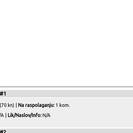
 #1
(70 kn) |
Na raspolaganju:
1 kom.
A |
Lik/Naslov/Info:
N/A
 #2