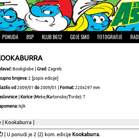
PONUDA
BSP
KLUB B612
GDJE SMO
FOTOGRAFIJE
RAD
KOOKABURRA
zdavač:
Bookglobe
|
Grad:
Zagreb
kupno brojeva:
2 [
popis edicije
]
lazilo od
2009/01
do
2009/01 |
Format:
220x297 mm
aslovnice
|
Korice
(
M
eke/
K
artonske/
T
vrde)
:
T
apomena:
N/A
e
|
Kookaburra
|
!
| U ponudi je 2 (2) kom. edicije
Kookaburra.