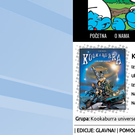
POČETNA
O NAMA
I
U
Iz
N
N
Grupa:
Kookaburra univers
|
EDICIJE: GLAVNA!
|
POMOĆ