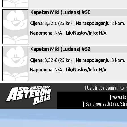
Kapetan Miki (Ludens) #50
Cijena:
3,32 € (25 kn) |
Na raspolaganju:
2 kom.
Napomena:
N/A |
Lik/Naslov/Info:
N/A
Kapetan Miki (Ludens) #52
Cijena:
3,32 € (25 kn) |
Na raspolaganju:
3 kom.
Napomena:
N/A |
Lik/Naslov/Info:
N/A
|
Uvjeti poslovanja i kori
| www.sk
| Sva prava zadržana, Str