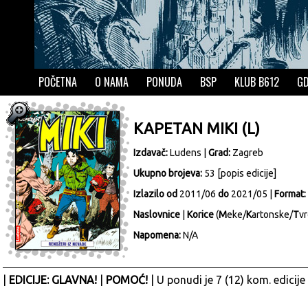
POČETNA
O NAMA
PONUDA
BSP
KLUB B612
GD
KAPETAN MIKI (L)
Izdavač:
Ludens
|
Grad:
Zagreb
Ukupno brojeva:
53 [
popis edicije
]
Izlazilo od
2011/06
do
2021/05 |
Format:
Naslovnice
|
Korice
(
M
eke/
K
artonske/
T
vr
Napomena:
N/A
|
EDICIJE: GLAVNA!
|
POMOĆ!
| U ponudi je 7 (12) kom. edicije