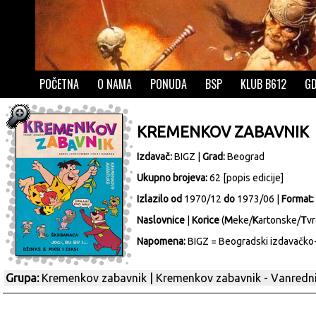
POČETNA
O NAMA
PONUDA
BSP
KLUB B612
GD
KREMENKOV ZABAVNIK
Izdavač:
BIGZ
|
Grad:
Beograd
Ukupno brojeva:
62 [
popis edicije
]
Izlazilo od
1970/12
do
1973/06 |
Format:
Naslovnice
|
Korice
(
M
eke/
K
artonske/
T
vr
Napomena:
BIGZ = Beogradski izdavačko-g
Grupa:
Kremenkov zabavnik
|
Kremenkov zabavnik - Vanredn