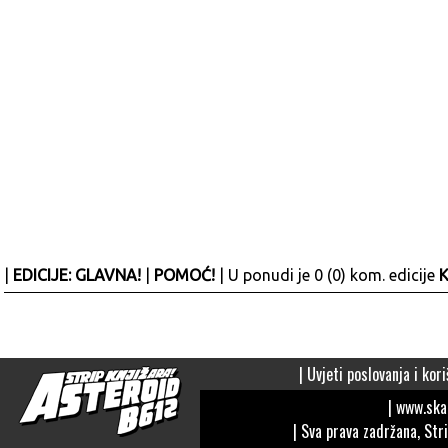
|
EDICIJE: GLAVNA!
|
POMOĆ!
| U ponudi je 0 (0) kom. edicije
K
|
Uvjeti poslovanja i kori
| www.sk
| Sva prava zadržana, Str