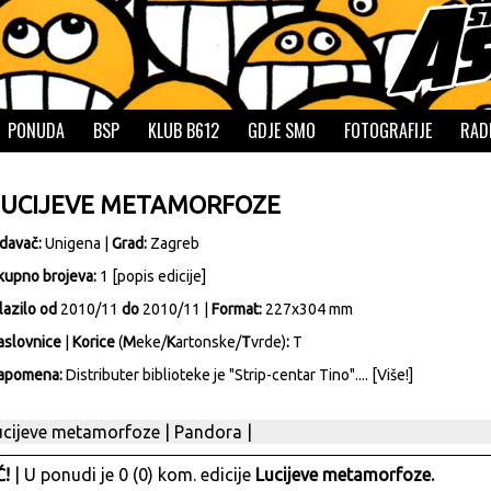
PONUDA
BSP
KLUB B612
GDJE SMO
FOTOGRAFIJE
RAD
LUCIJEVE METAMORFOZE
zdavač:
Unigena
|
Grad:
Zagreb
kupno brojeva:
1 [
popis edicije
]
lazilo od
2010/11
do
2010/11 |
Format:
227x304 mm
aslovnice
|
Korice
(
M
eke/
K
artonske/
T
vrde)
:
T
apomena:
Distributer biblioteke je "Strip-centar Tino"....
[Više!]
ucijeve metamorfoze
|
Pandora
|
!
| U ponudi je 0 (0) kom. edicije
Lucijeve metamorfoze.