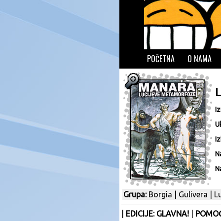
POČETNA
O NAMA
I
U
Iz
N
N
Grupa:
Borgia
|
Gulivera
|
L
|
EDICIJE: GLAVNA!
|
POMOĆ