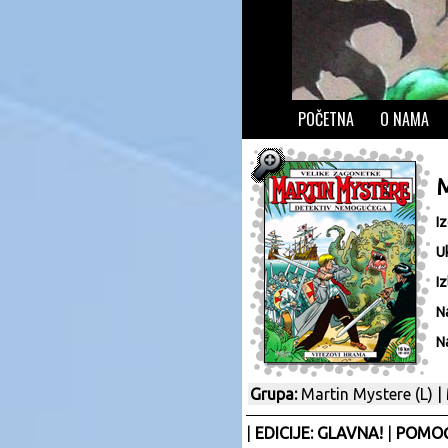
POČETNA
O NAMA
I
U
Iz
N
N
Grupa:
Martin Mystere (L)
|
|
EDICIJE: GLAVNA!
|
POMOĆ