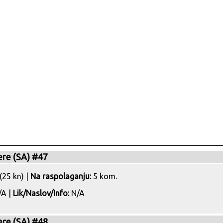
ere (SA) #47
(25 kn) |
Na raspolaganju:
5 kom.
A |
Lik/Naslov/Info:
N/A
ere (SA) #48