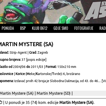
PONUDA
BSP
KLUB B612
GDJE SMO
FOTOGRAFIJE
RAD
MARTIN MYSTERE (SA)
zdavač:
Strip-Agent
|
Grad:
Zagreb
kupno brojeva:
37 [
popis edicije
]
lazilo od
2004/06
do
2011/03 |
Format:
150x210 mm
aslovnice
|
Korice
(
M
eke/
K
artonske/
T
vrde)
:
K, broširano
apomena:
Izdavač prvih 42 broja je Slobodna Dalmacija, od 43. do 46....
[Vi
Martin Mystere (SA)
|
Martin Mystere (SD)
|
!
| U ponudi je 35 (74) kom. edicije
Martin Mystere (SA).