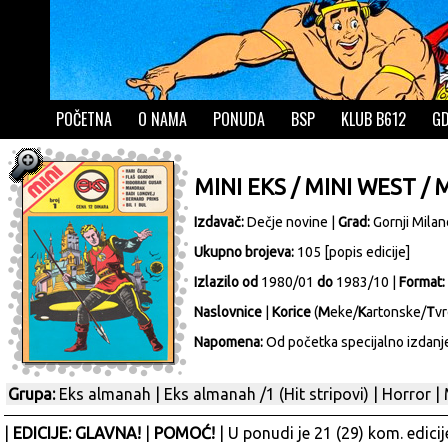
POČETNA
O NAMA
PONUDA
BSP
KLUB B612
GD
MINI EKS / MINI WEST / 
Izdavač:
Dečje novine
|
Grad:
Gornji Mila
Ukupno brojeva:
105 [
popis edicije
]
Izlazilo od
1980/01
do
1983/10 |
Format:
Naslovnice
|
Korice
(
M
eke/
K
artonske/
T
vr
Napomena:
Od početka specijalno izdanje
Grupa:
Eks almanah
|
Eks almanah /1 (Hit stripovi)
|
Horror
|
|
EDICIJE: GLAVNA!
|
POMOĆ!
| U ponudi je 21 (29) kom. edici