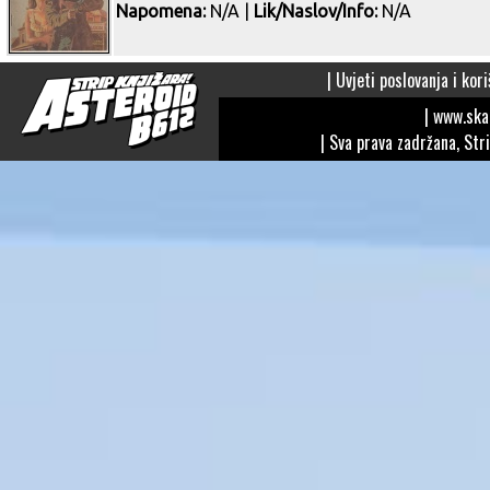
Napomena:
N/A |
Lik/Naslov/Info:
N/A
|
Uvjeti poslovanja i kori
| www.sk
| Sva prava zadržana, Str