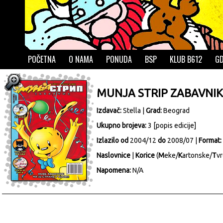
POČETNA
O NAMA
PONUDA
BSP
KLUB B612
GD
MUNJA STRIP ZABAVNIK
Izdavač:
Stella
|
Grad:
Beograd
Ukupno brojeva:
3 [
popis edicije
]
Izlazilo od
2004/12
do
2008/07 |
Format:
Naslovnice
|
Korice
(
M
eke/
K
artonske/
T
vr
Napomena:
N/A