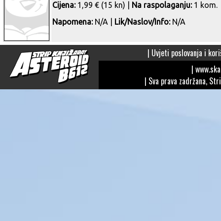
Cijena:
1,99 € (15 kn) |
Na raspolaganju:
1 kom.
Napomena:
N/A |
Lik/Naslov/Info:
N/A
|
Uvjeti poslovanja i kori
| www.sk
| Sva prava zadržana, Str