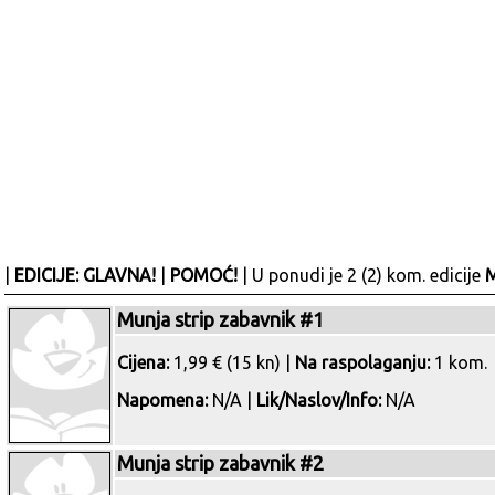
|
EDICIJE: GLAVNA!
|
POMOĆ!
| U ponudi je 2 (2) kom. edicije
M
Munja strip zabavnik #1
Cijena:
1,99 € (15 kn) |
Na raspolaganju:
1 kom.
Napomena:
N/A |
Lik/Naslov/Info:
N/A
Munja strip zabavnik #2