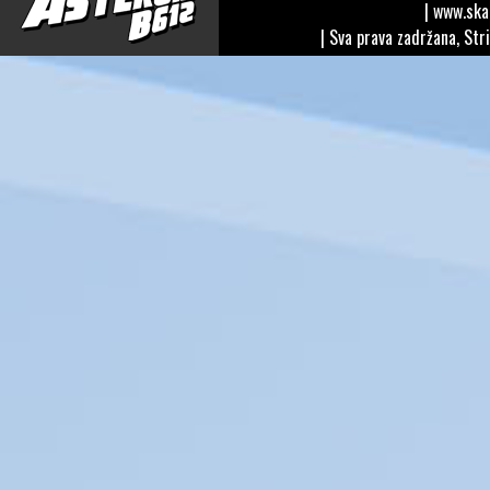
| www.sk
| Sva prava zadržana, Str