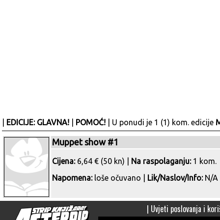
|
EDICIJE: GLAVNA!
|
POMOĆ!
| U ponudi je 1 (1) kom. edicije
M
Muppet show #1
Cijena:
6,64 € (50 kn) |
Na raspolaganju:
1 kom.
Napomena:
loše očuvano |
Lik/Naslov/Info:
N/A
|
Uvjeti poslovanja i kori