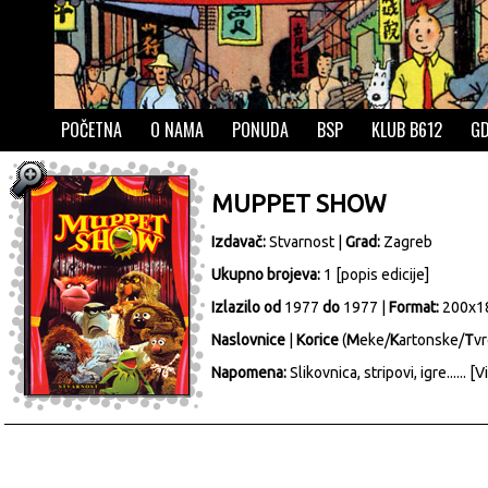
POČETNA
O NAMA
PONUDA
BSP
KLUB B612
GD
MUPPET SHOW
Izdavač:
Stvarnost
|
Grad:
Zagreb
Ukupno brojeva:
1 [
popis edicije
]
Izlazilo od
1977
do
1977 |
Format:
200x1
Naslovnice
|
Korice
(
M
eke/
K
artonske/
T
vr
Napomena:
Slikovnica, stripovi, igre......
[Vi