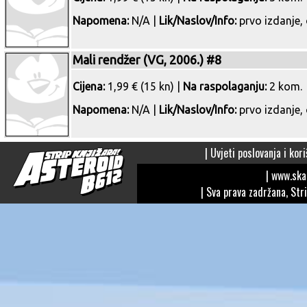
Napomena:
N/A |
Lik/Naslov/Info:
prvo izdanje, 
Mali rendžer (VG, 2006.) #8
Cijena:
1,99 € (15 kn) |
Na raspolaganju:
2 kom.
Napomena:
N/A |
Lik/Naslov/Info:
prvo izdanje, 
|
Uvjeti poslovanja i kori
| www.sk
| Sva prava zadržana, Str