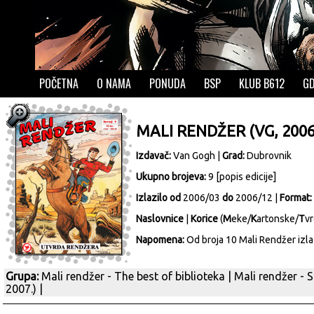
POČETNA
O NAMA
PONUDA
BSP
KLUB B612
GD
MALI RENDŽER (VG, 2006
Izdavač:
Van Gogh
|
Grad:
Dubrovnik
Ukupno brojeva:
9 [
popis edicije
]
Izlazilo od
2006/03
do
2006/12 |
Format:
Naslovnice
|
Korice
(
M
eke/
K
artonske/
T
vr
Napomena:
Od broja 10 Mali Rendžer izlazi
Grupa:
Mali rendžer - The best of biblioteka
|
Mali rendžer - S
2007.)
|