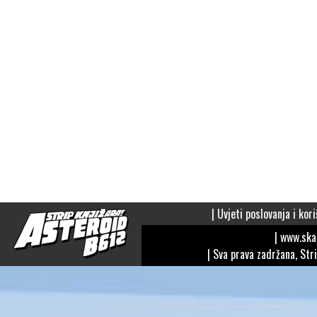
|
Uvjeti poslovanja i kori
| www.sk
| Sva prava zadržana, Str