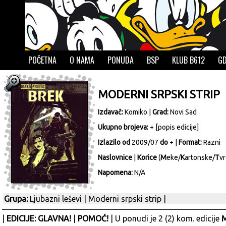
POČETNA
O NAMA
PONUDA
BSP
KLUB B612
GD
MODERNI SRPSKI STRIP
Izdavač:
Komiko
|
Grad:
Novi Sad
Ukupno brojeva:
+ [
popis edicije
]
Izlazilo od
2009/07
do
+ |
Format:
Razni
Naslovnice
|
Korice
(
M
eke/
K
artonske/
T
vr
Napomena:
N/A
Grupa:
Ljubazni leševi
|
Moderni srpski strip
|
|
EDICIJE: GLAVNA!
|
POMOĆ!
| U ponudi je 2 (2) kom. edicije
M