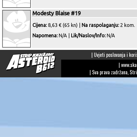
Modesty Blaise #19
Cijena:
8,63 € (65 kn) |
Na raspolaganju:
2 kom.
Napomena:
N/A |
Lik/Naslov/Info:
N/A
|
Uvjeti poslovanja i kori
| www.sk
| Sva prava zadržana, Str