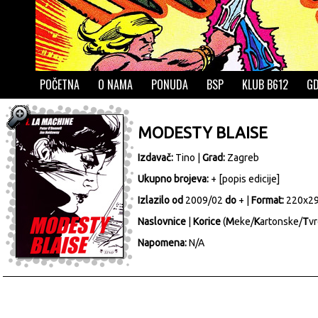
POČETNA
O NAMA
PONUDA
BSP
KLUB B612
GD
MODESTY BLAISE
Izdavač:
Tino
|
Grad:
Zagreb
Ukupno brojeva:
+ [
popis edicije
]
Izlazilo od
2009/02
do
+ |
Format:
220x2
Naslovnice
|
Korice
(
M
eke/
K
artonske/
T
vr
Napomena:
N/A