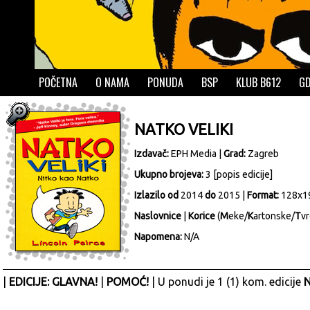
POČETNA
O NAMA
PONUDA
BSP
KLUB B612
GD
NATKO VELIKI
Izdavač:
EPH Media
|
Grad:
Zagreb
Ukupno brojeva:
3 [
popis edicije
]
Izlazilo od
2014
do
2015 |
Format:
128x1
Naslovnice
|
Korice
(
M
eke/
K
artonske/
T
vr
Napomena:
N/A
|
EDICIJE: GLAVNA!
|
POMOĆ!
| U ponudi je 1 (1) kom. edicije
N