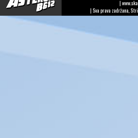
| www.sk
| Sva prava zadržana, Str